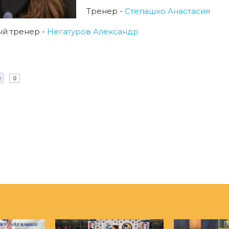
Тренер -
Степашко Анастасия
й тренер -
Негатуров Александр
e
0