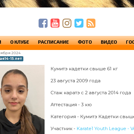
п
п
с
И
О КЛУБЕ
РАСПИСАНИЕ
ФОТО
ВИДЕО
ГО
оября 2024
я14-15 лет
Кумитэ кадетки свыше 61 кг
23 августа 2009 года
Стаж каратэ с 2 августа 2014 года
Аттестация - 3 кю
Категория - Кумитэ Кадетки свыше
Участник -
Karate1 Youth League - 