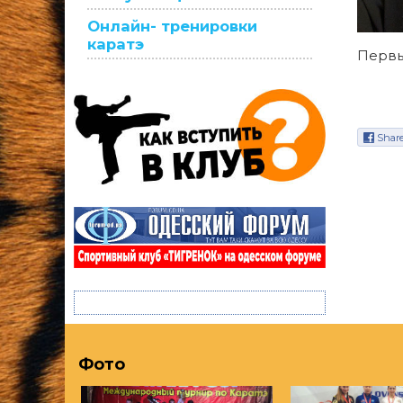
Онлайн- тренировки
каратэ
Первы
Shar
Фото