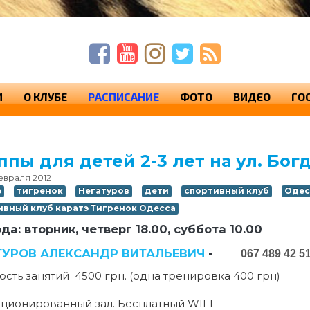
п
п
с
И
О КЛУБЕ
РАСПИСАНИЕ
ФОТО
ВИДЕО
ГО
ппы для детей 2-3 лет на ул. Бог
евраля 2012
э
тигренок
Негатуров
дети
спортивный клуб
Одес
ивный клуб каратэ Тигренок Одесса
ода: вторник, четверг 18.00, суббота 10.00
ТУРОВ АЛЕКСАНДР ВИТАЛЬЕВИЧ
-
067 489 42 5
ость занятий 4500 грн. (одна тренировка 400 грн)
ционированный зал. Бесплатный WIFI