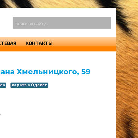
оиск
о
айту...
СТЕВАЯ
КОНТАКТЫ
дана Хмельницкого, 59
са
каратэ в Одессе
1