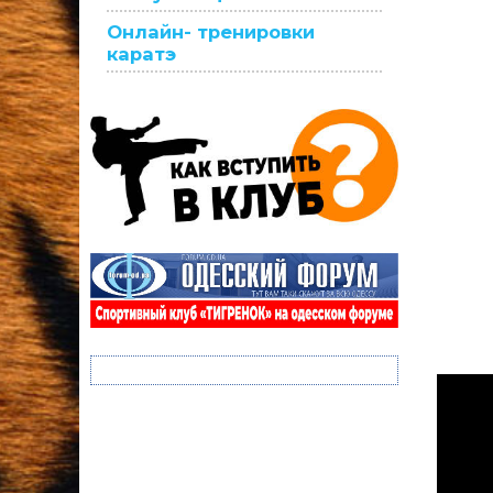
Онлайн- тренировки
каратэ