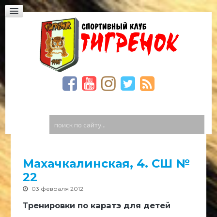
Юридическая академия, Фонтанская дорога,
23
Богдана Хмельницкого,59
Спиридоновская, 23. Школа «Престиж»
ФОТО
ВИДЕО
Видео Тигренок
Видео архив
поиск
по
ГОСТЕВАЯ
сайту...
КОНТАКТЫ
Махачкалинская, 4. СШ №
22
03 февраля 2012
Тренировки по каратэ для детей