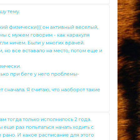
имоно, Вы даёте понять, что обратной
шу тему.
ок будет нарушать дисциплину, то мы
 зале.
ький физически((( он активный веселый,
ия такой вопрос задавался
но, как внешнюю мотивацию. «Будешь
к мы с мужем говорим - как каракуля
. За одно занятие невозможно научить
ли ничем. Были у многих врачей.
 не научишь никогда. Не потому, что мы
сь, какое удобней Вашему ребёнку? В-
и, но все вставало на место, потом еще и
 же, у нас может не совпадать понятие о
ы соответствовать стилю, которым
вляя ребенка, а создавая условия для
ния к размерности тоже разные (разный
зически.
есс, требуется терпение и выдержка.
лько при беге у него проблемы-
будет натаскиванием в угоду
одсказки.
т сначала. Я считаю, что наоборот такие
ов. И еще совет: не спешите ставить
, что это такое. И не путайте
тоб Ваш ребенок был удобным для всех.
м тогда только исполнилось 2 года.
же предъявляются такие высокие
ы еще раз попытаться начать ходить с
не так прыгаешь… А как надо расти? Какие
е рано. И какое расписание для этого
ветили, как говорится «на отъебись».