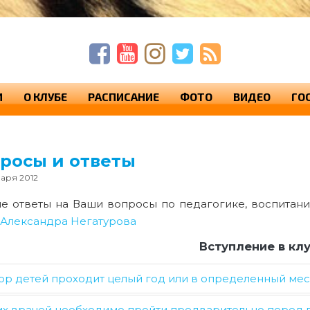
п
п
с
И
О КЛУБЕ
РАСПИСАНИЕ
ФОТО
ВИДЕО
ГО
росы и ответы
варя 2012
е ответы на Ваши вопросы по педагогике, воспитани
 Александра Негатурова
Вступление в кл
ор детей проходит целый год или в определенный мес
их врачей необходимо пройти предварительно перед 