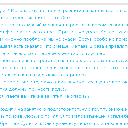
ервых – это обязанность для ребёнка. Приобретя ему к
 2.2. Искала ему что-то для развития и наткнулась на ва
та за одно занятия у нас невозможна. Если ваш ребен
ги нет, он стал каратистом.
нь интересные видео на сайте.
тепенно его научим правилам поведения в спортивном
сть вот что: малый мелковат и ростом и весом, слабен
ЪЯСНЕНИЕ
.За мою многолетнюю практику преподаван
 вторых – Вы можете использовать приобретение кимо
от физ. развитие отстает. Прыгать не умеет, бегает, ка
нократно. Я отказываю родителям платить по занятиям
аться - приобретём кимоно».
ем именно проблема мы не знаем. Врачи особо не помог
нка дисциплине и порядку. Мало того, некоторых этому
ретьих – кимоно бывает нескольких видов. Присмотрите
шая часть сказало, что смещение таза. 2 раза вправлял
ожем. Потому что не хотят этого сами родители. К тому
ёртых – размер. Длина куртки, рукавов, штанов должн
теть начало хотя первое время ходил лучше....
иплине и порядке. Я учу порядку и правилам, не заста
имается Ваш ребёнок. В разных стилях каратэ требова
щем решили не трогать и не вправлять, а развивать фи
держания дисциплины. Это сложный и длительный проц
ой).
него что-то с равновесием или еще что-то не знаю...То
авить проще, но это не будет системой обучения - это 
етаются ноги и весь как на шарнирах...
ерпеливым родителям.
е всего купить кимоно у тренера или попросить его п
говорит, что ему рано таким заниматься, пусть окрепне
ому, уважаемые родители, не ждите быстрых результат
тия должны принести пользу...
нка в рамки дисциплины и порядка. Он еще не понимает
считаете вы? такие занятия не опасны?
лушность» ребенка с «удобностью». Вы же не хотите, ч
одили на занятие в подготовительную группу зимой, на
у с того, что ребенку всего лишь 2,2 года. А к нему у
ь понравилось, но поняли, что маловаты еще. Хотели б
ования и претензии. Не так бегаешь, не так растешь, 
бря, нам будет 2,8. Как думаете, уже можно или все ещ
ы для него придумали родители? Врачей я понимаю, от