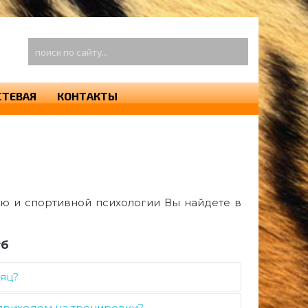
оиск
о
айту...
СТЕВАЯ
КОНТАКТЫ
ю и спортивной психологии Вы найдете в
уб
яц?
приходом на тренировки?