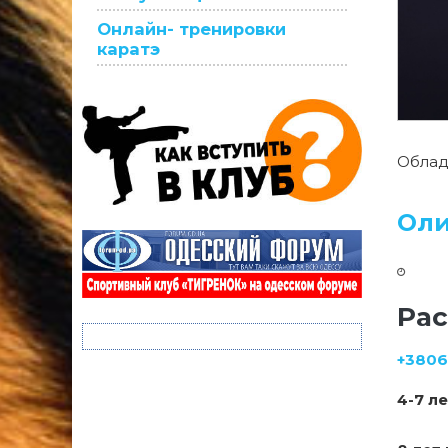
Онлайн- тренировки
каратэ
Облад
Оли
Рас
+380
4-7 л