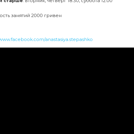
 и старше
: вторник, четверг 18.30, суббота 12.00
ость занятий 2000 гривен
/www.facebook.com/anastasiya.stepashko