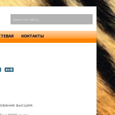
оиск
о
айту...
СТЕВАЯ
КОНТАКТЫ
вкф
зование высшее.