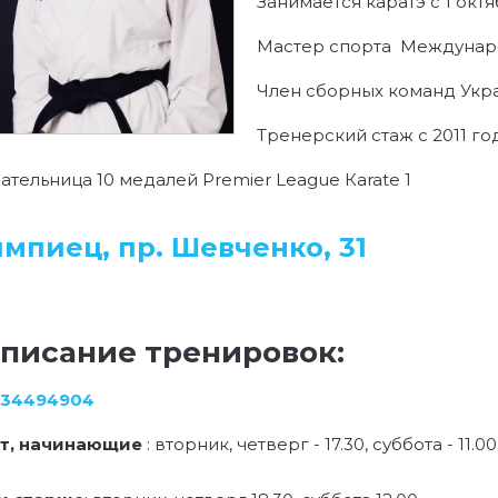
Занимается каратэ с 1 окт
Мастер спорта Междунаро
Член сборных команд Украи
Тренерский стаж с 2011 го
ательница 10 медалей Premier League Кarate 1
мпиец, пр. Шевченко, 31
писание тренировок:
634494904
ет, начинающие
: вторник, четверг - 17.30, суббота - 11.00