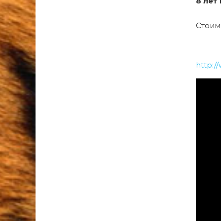
8 лет
Стоим
http:/