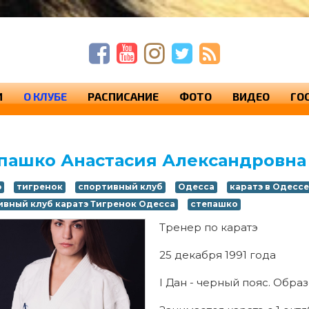
п
п
с
И
О КЛУБЕ
РАСПИСАНИЕ
ФОТО
ВИДЕО
ГО
пашко Анастасия Александровна
э
тигренок
спортивный клуб
Одесса
каратэ в Одессе
ивный клуб каратэ Тигренок Одесса
степашко
Тренер по каратэ
25 декабря 1991 года
I Дан - черный пояс. Обра