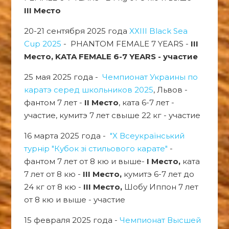
III Место
20-21 сентября 2025 года
XXIII Black Sea
Cup 2025
- PHANTOM FEMALE 7 YEARS -
III
Место, KATA FEMALE 6-7 YEARS - участие
25 мая 2025 года -
Чемпионат Украины по
каратэ серед школьников 2025
, Львов -
фантом 7 лет -
II Место
, ката 6-7 лет -
участие, кумитэ 7 лет свыше 22 кг - участие
16 марта 2025 года -
"X Всеукраїнський
турнір "Кубок зі стильового карате"
-
фантом 7 лет от 8 кю и выше-
I Место,
ката
7 лет от 8 кю -
III Место,
кумитэ 6-7 лет до
24 кг от 8 кю -
III Место,
Шобу Иппон 7 лет
от 8 кю и выше - участие
15 февраля 2025 года -
Чемпионат Высшей