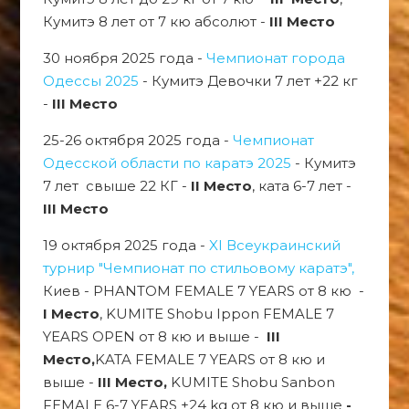
Кумитэ 8 лет от 7 кю абсолют -
III Место
30 ноября 2025 года -
Чемпионат города
Одессы 2025
- Кумитэ Девочки 7 лет +22 кг
-
III Место
25-26 октября 2025 года -
Чемпионат
Одесской области по каратэ 2025
- Кумитэ
7 лет свыше 22 КГ -
II Место
, ката 6-7 лет -
III Место
19 октября 2025 года -
XI Всеукраинский
турнир "Чемпионат по стильовому каратэ",
Киев - PHANTOM FEMALE 7 YEARS от 8 кю -
I Место
, KUMITE Shobu Ippon FEMALE 7
YEARS OPEN от 8 кю и выше -
III
Место,
KATA FEMALE 7 YEARS от 8 кю и
выше -
III Место,
KUMITE Shobu Sanbon
FEMALE 6-7 YEARS +24 kg от 8 кю и выше
-