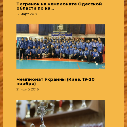
Тигренок на чемпионате Одесской
области по ка…
12 март 2017
Чемпионат Украины (Киев, 19-20
ноября)
21 нояб 2016