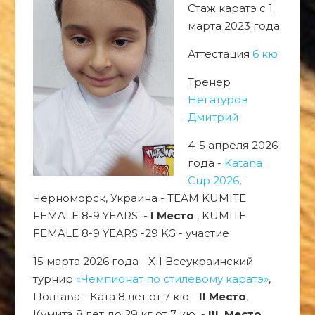
Стаж каратэ с 1
марта 2023 года
Аттестация
6 кю
Тренер
Негатуров
Дмитрий
4-5 апреля 2026
года -
Katana
Cup 2026
,
Черноморск, Украина - TEAM KUMITE
FEMALE 8-9 YEARS -
I Место
, KUMITE
FEMALE 8-9 YEARS -29 KG - участие
15 марта 2026 года - XII Всеукраинский
турнир
«Чемпионат по стилевому каратэ»
,
Полтава - Ката 8 лет от 7 кю -
II Место
,
Кумитэ 8 лет до 29 кг от 7 кю -
III Место
,