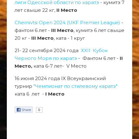
лиги Одесской области по каратэ
- кумитэ 7
лет свыше 22 кг,
II Место
Chernivtsi Open 2024 (UKF Premier League)
-
фантом 6 лет -
III Место
, кумитэ 6 лет свыше
20 кг -
III Место
, ката - 1 круг
21- 22 сентября 2024 года
XXII Кубок
Черного Моря по каратэ
- Фантом 6 лет -
II
Место,
ката 6-7 лет- V Место
16 июня 2024 года IX Всеукраинский
турнир
"Чемпионат по стилевому каратэ"
ката 6 лет -
I Место
Share
0