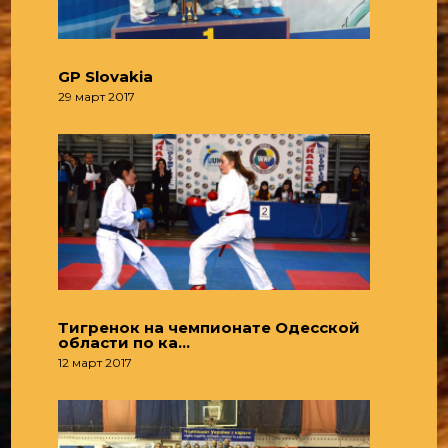
GP Slovakia
29 март 2017
Тигренок на чемпионате Одесской
области по ка…
12 март 2017