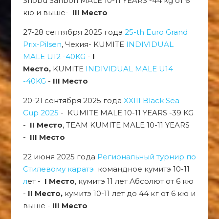
Shobu Sanbon MALE 10-11 YEARS -44 kg от 6
кю и выше-
III Место
27-28 сентября 2025 года
25-th Euro Grand
Prix-Pilsen
, Чехия- KUMITE
INDIVIDUAL
MALE U12 -40KG
-
I
Место,
KUMITE
INDIVIDUAL MALE U14
-40KG
-
III Место
20-21 сентября 2025 года
XXIII Black Sea
Cup 2025
-
KUMITE MALE 10-11 YEARS -39 KG
-
II Место
, TEAM KUMITE MALE 10-11 YEARS
-
III Место
22 июня 2025 года
Региональный турнир по
Стилевому каратэ
командное кумитэ 10-11
л
ет -
I Место
, кумитэ 11 лет Абсолют от 6 кю
-
II Место,
кумитэ 10-11 лет до 44 кг от 6 кю и
выше -
III Место