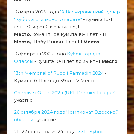
16 марта 2025 года
"X Всеукраїнський турнір
"Кубок зі стильового карате"
- кумитэ 10-11
лет -36 kg от 6 кю и выше,
I
Место,
командное кумитэ 10-11 лет -
II
Место,
Шобу Иппон 11 лет
III Место
16 февраля 2025 года
Кубок города
Одессы
- кумитэ 10-11 лет до 39 кг -
I Место
13th Memorial of Rudolf Farmadin 2024
-
Кумитэ 10-11 лет до 39 кг - V Место
Chernivtsi Open 2024 (UKF Premier League)
-
участие
26 октября 2024 года Чемпионат Одесской
области
- участие
21- 22 сентября 2024 года
XXII Кубок