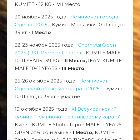
KUMITE -42 KG - VII Место
30 ноября 2025 года -
Чемпионат города
Одессы 2025
- Кумитэ Мальчики 10-11 лет до
39 кг -
I Место
22-23 ноября 2025 года -
Chernivtsi Open
2025 (UKF Premier League)
- KUMITE MALE
10-11 YEARS -39 KG -
II Место,
TEAM KUMITE
MALE 10-11 YEARS
- III Место
25-26 октября 2025 года -
Чемпионат
Одесской области по каратэ 2025
- кумитэ
10-11 лет до 39 кг - участие
19 октября 2025 года -
XI Всеукраинский
турнир "Чемпионат по стильовому каратэ",
Киев - KUMITE Shobu Ippon MALE 11 YEARS
OPEN от 6 кю и выше -
I Место,
KUMITE