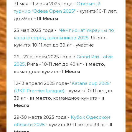
31 мая - 1 июня 2025 года -
Открытый
турнир "Odesa Open 2025"
- кумитэ 10-11 лет,
до 39 кг -
III Место
25 мая 2025 года -
Чемпионат Украины по
каратэ серед школьников 2025
, Львов -
кумитэ 10-11 лет до 39 кг - участие
26 - 27 апреля 2025 года в
Grand Prix Latvia
2025
, Рига - 10-11 лет до 40 кг -
I Место
,
командное кумитэ -
I Место
12-13 апреля 2025 года-
"Katana cup 2025"
(UKF Premier League)
- кумитэ 10-11 лет до
39 кг -
III Место
, командное кумитэ -
II
Место
29-30 марта 2025 года -
Кубок Одесской
области 2025
- кумитэ 10-11 лет до 39 кг -
II
Место