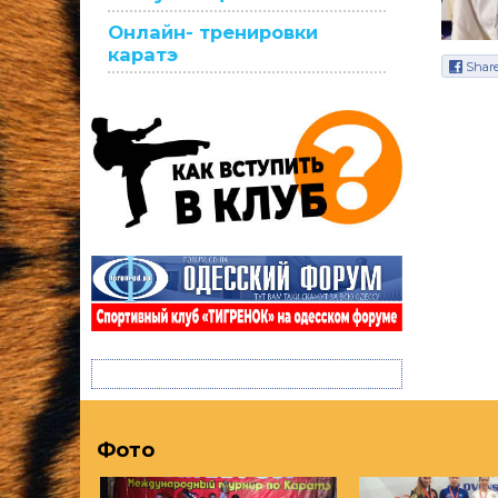
Онлайн- тренировки
каратэ
Shar
Фото