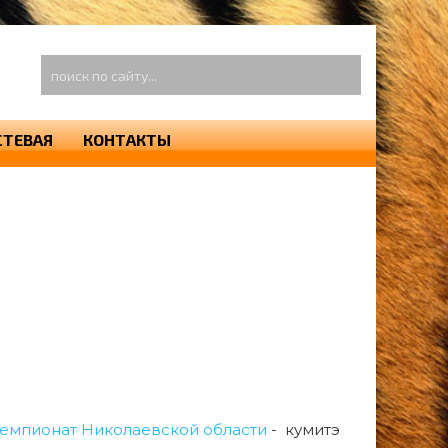
оиск
о
айту...
СТЕВАЯ
КОНТАКТЫ
емпионат Николаевской области
- кумитэ