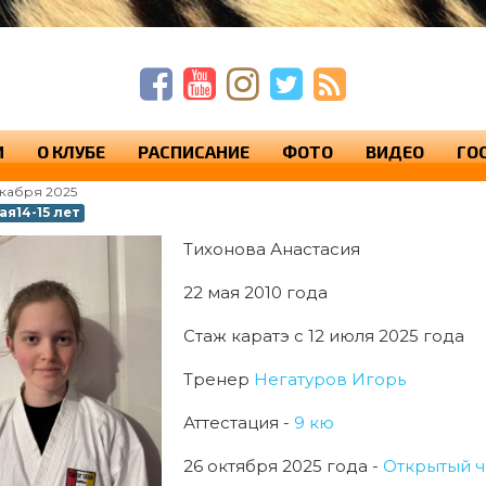
п
п
с
И
О КЛУБЕ
РАСПИСАНИЕ
ФОТО
ВИДЕО
ГО
екабря 2025
я14-15 лет
Тихонова Анастасия
22 мая 2010 года
Стаж каратэ с 12 июля 2025 года
Тренер
Негатуров Игорь
Аттестация -
9 кю
26 октября 2025 года -
Открытый ч