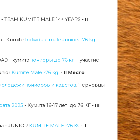
а - TEAM KUMITE MALE 14+ YEARS -
II
а - Kumite
Individual male Juniors -76 kg
-
ОАЭ - кумитэ
юниоры до 76 кг
- участие
unior
Kumite Male -76 kg
-
II Место
молодежи, юниоров и кадетов
, Черновцы -
ратэ 2025
- Кумитэ 16-17 лет до 76 КГ -
III
а -
JUNIOR
KUMITE MALE -76 KG
-
I