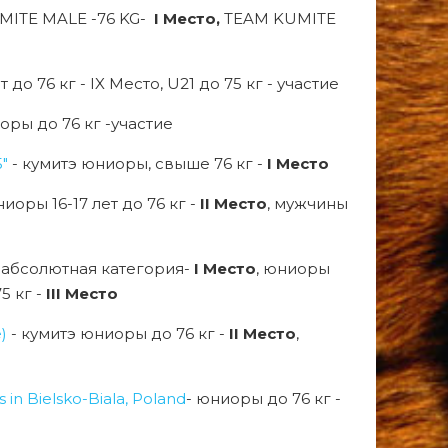
MITE MALE -76 KG-
I Место,
TEAM KUMITE
т до 76 кг - IX Место, U21 до 75 кг - участие
оры до 76 кг -участие
"
- кумитэ юниоры, свыше 76 кг -
I Место
иоры 16-17 лет до 76 кг -
II Место
, мужчины
лет абсолютная категория-
I Место
, юниоры
 кг -
III Место
)
- кумитэ юниоры до 76 кг -
II Место
,
in Bielsko-Biala, Poland
- юниоры до 76 кг -