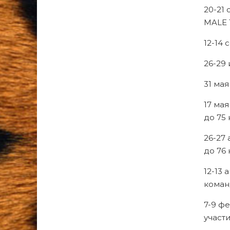
20-21
MALE 
12-14 
26-29
31 мая
17 мая
до 75 
26-27
до 76 
12-13 
коман
7-9 ф
участ