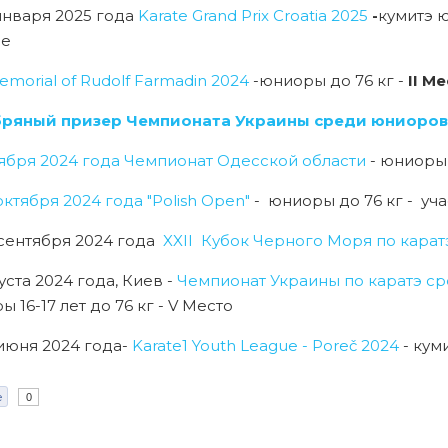
 января 2025 года
Karate Grand Prix Croatia 2025
-
кумитэ ю
ие
emorial of Rudolf Farmadin 2024
-юниоры до 76 кг -
II М
ряный призер Чемпионата Украины среди юниоров 
тября 2024 года Чемпионат Одесской области
- юниоры 
октября 2024 года "Polish Open"
- юниоры до 76 кг - учас
2 сентября 2024 года
XXII Кубок Черного Моря по карат
уста 2024 года, Киев -
Чемпионат Украины по каратэ с
 16-17 лет до 76 кг - V
Место
 июня 2024 года-
Karate1 Youth League - Poreč 2024
- кум
e
0