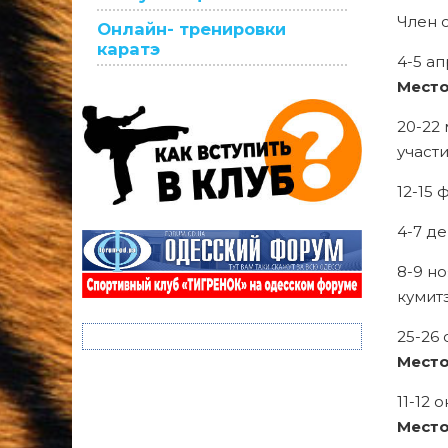
Член 
Онлайн- тренировки
каратэ
4-5 ап
Мест
20-22
участ
12-15
4-7 де
8-9 но
кумитэ
25-26 
Мест
11-12 
Мест