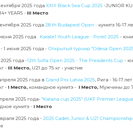
 сентября 2025 года
XXIII Black Sea Cup 2025
-JUNIOR KU
14+ YEARS -
III Место
сентября 2025 года
28.th Budapest Open -
кумитэ 16-17 ле
 июня 2025 года
Karate1 Youth League - Poreč 2025
- юни
 - 1 июня 2025 года -
Открытый турнир "Odesa Open 2025
 2025 года -
12th Sofia Open 2025 - The Presidents Cup
- юн
кг -
III Место,
U21 до 75 кг - участие
 апреля 2025 года в
Grand Prix Latvia 2025
, Рига - 16-17 
кг -
I Место,
командное кумитэ -
I Место,
Мужчины до 75
апреля 2025 года-
"Katana cup 2025" (UKF Premier League
дное кумитэ -
I Место
евраля 2025 года -
2025 Cadet, Junior & U21 Championships 
ие