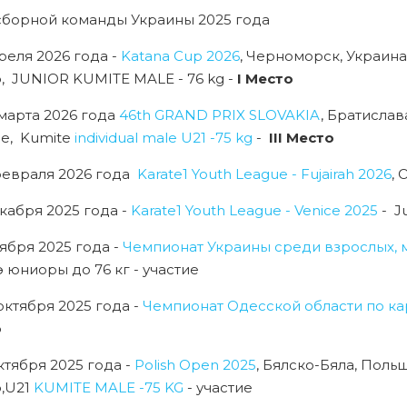
сборной команды Украины 2025 года
реля 2026 года -
Katana Cup 2026
, Черноморск, Украин
о
,
JUNIOR KUMITE MALE - 76 kg -
I Место
 марта 2026 года
46th GRAND PRIX SLOVAKIA
, Братислав
ие, Kumite
individual male U21 -75 kg
-
III Место
 февраля 2026 года
Karate1 Youth League - Fujairah 2026
, 
кабря 2025 года -
Karate1 Youth League - Venice 2025
-
J
ября 2025 года -
Чемпионат Украины среди взрослых, 
 юниоры до 76 кг - участие
октября 2025 года -
Чемпионат Одесской области по ка
о
октября 2025 года -
Polish Open 2025
, Бялско-Бяла, Польш
о
,U21
KUMITE MALE -75 KG
- участие