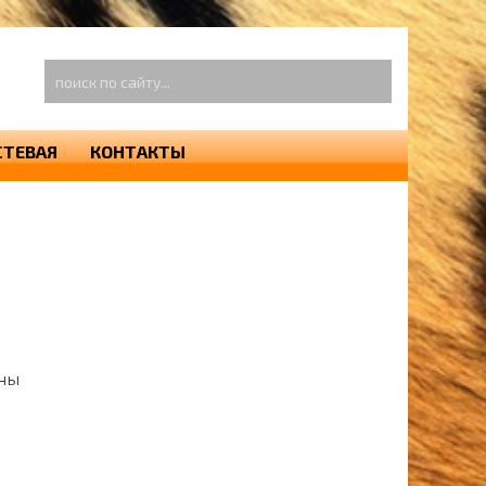
оиск
о
айту...
СТЕВАЯ
КОНТАКТЫ
ины