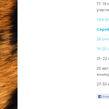
17- 19
участ
13th M
Сереб
26 ок
19-20 
21- 2
25 авг
юниоры
27-30
Shar