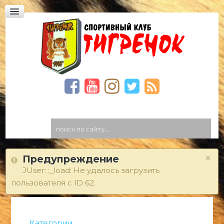
Юридическая академия, Фонтанская дорога,
23
Богдана Хмельницкого,59
Спиридоновская, 23. Школа «Престиж»
ФОТО
ВИДЕО
Видео Тигренок
Видео архив
поиск
по
ГОСТЕВАЯ
сайту...
КОНТАКТЫ
×
Предупреждение
JUser: :_load: Не удалось загрузить
пользователя с ID 62.
Категории