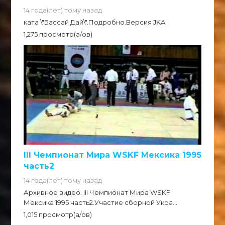
14 года(лет) тому назад
ката \"Бассай Дай\".Подробно.Версия JKA
1,275 просмотр(а/ов)
III Чемпионат Мира WSKF Мексика 1995
часть2
14 года(лет) тому назад
Архивное видео. III Чемпионат Мира WSKF
Мексика 1995 часть2.Участие сборной Укра...
1,015 просмотр(а/ов)