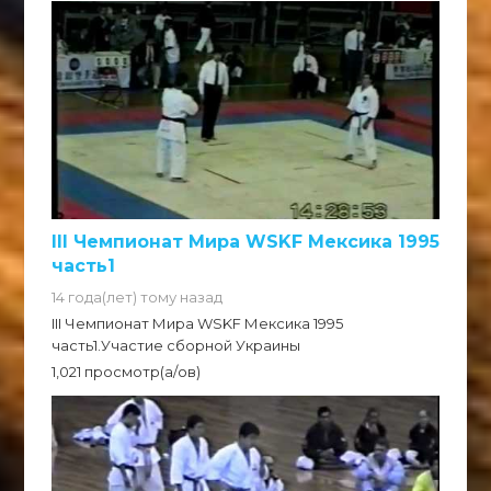
III Чемпионат Мира WSKF Мексика 1995
часть1
14 года(лет) тому назад
III Чемпионат Мира WSKF Мексика 1995
часть1.Участие сборной Украины
1,021 просмотр(а/ов)