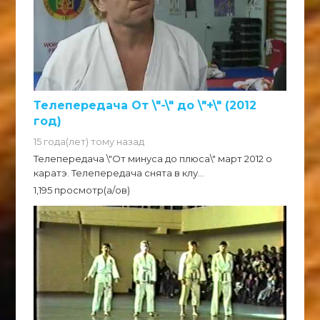
Телепередача От \"-\" до \"+\" (2012
год)
15 года(лет) тому назад
Телепередача \"От минуса до плюса\" март 2012 о
каратэ. Телепередача снята в клу...
1,195 просмотр(а/ов)