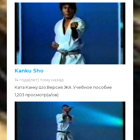
Kanku Sho
14 года(лет) тому назад
Ката Канку Шо.Версия JKA .Учебное пособие
1,203 просмотр(а/ов)