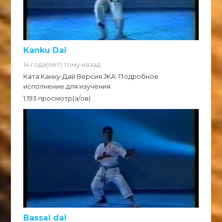
Kanku Dai
14 года(лет) тому назад
Ката Канку-Дай.Версия JKA. Подробное
исполнение для изучения
1,193 просмотр(а/ов)
Bassai dai