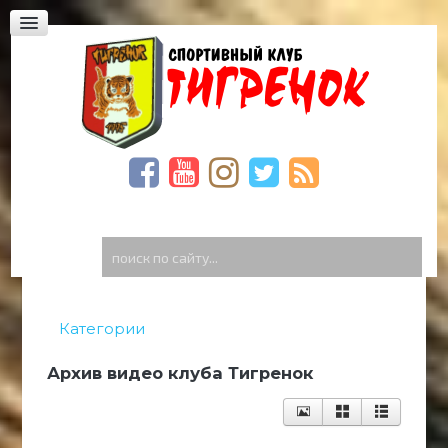
Юридическая академия, Фонтанская дорога,
23
Богдана Хмельницкого,59
Спиридоновская, 23. Школа «Престиж»
ФОТО
ВИДЕО
Видео Тигренок
Видео архив
поиск
по
ГОСТЕВАЯ
сайту...
КОНТАКТЫ
Категории
Архив видео клуба Тигренок