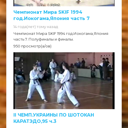
Чемпионат Мира SKIF 1994
год.Иокогама,Япония часть 7
14 года(лет) тому назад
Чемпионат Мира SKIF 1994 год.Иокогама,Япония
часть 7. Полуфиналы и финалы.
950 просмотр(а/ов)
II ЧЕМП.УКРАИНЫ ПО ШОТОКАН
КАРАТЭДО,95 ч.3