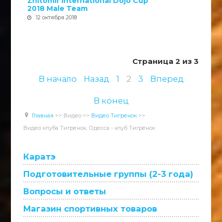
Zhitomir International Dojo Cup
2018 Male Team
12 октября 2018
Страница 2 из 3
В начало
Назад
1
2
3
Вперед
В конец
Главная
>>
Видео
>>
Видео Тигренок
>>
Видео клуба Тигренок, Одесса - клуб Тигрёнок
Каратэ
Подготовительные группы (2-3 года)
Вопросы и ответы
Магазин спортивных товаров