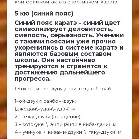
критерии контакта в спортивном каратэ.
5 кю (синий пояс)
Синий пояс каратэ - синий цвет
символизирует деловитость,
смелость, серьезность. Ученики
с такими поясами уже прочно
укоренились в системе каратэ и
являются базовым составом
школы. Они настойчиво
тренируются и стремятся к
достижению дальнейшего
прогресса.
1.Кихон: из зенкуцу-дачи гедан-барай
1–ой-дзуки: санбон-дзуки
(джодан\чудан\чудан) м
2 – гяку-дзуки (вращение)
3 – сото-уке \ энпи (энпи в киба-дачи) м
4 – учи-уке \ кизами-дзуки \ гяку-дзуки м