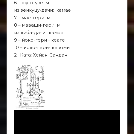
6 – шуто-уке м
из зенкуцу-дачи: камае
7 – мае-гери м
8 – маваши-гери м
из киба-дачи: камае
9 – йоко-гери - кеаге
10 – йоко-гери- кекоми
2. Ката: Хейан-Сандан