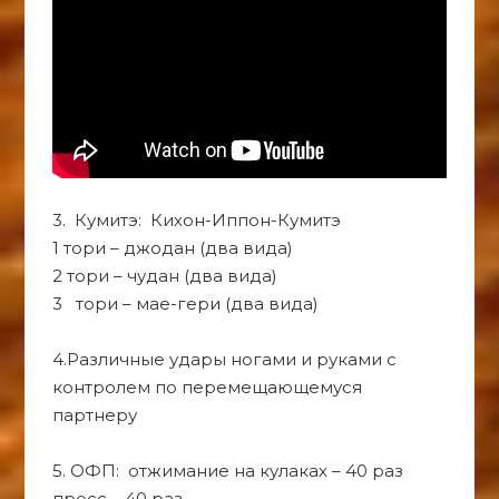
3. Кумитэ: Кихон-Иппон-Кумитэ
1 тори – джодан (два вида)
2 тори – чудан (два вида)
3 тори – мае-гери (два вида)
4.Различные удары ногами и руками с
контролем по перемещающемуся
партнеру
5. ОФП: отжимание на кулаках – 40 раз
пресс – 40 раз