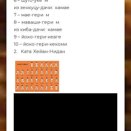
6 – шуто-уке м
из зенкуцу-дачи: камае
7 – мае-гери м
8 – маваши-гери м
из киба-дачи: камае
9 – йоко-гери-кеаге
10 – йоко-гери-кекоми
2. Ката: Хейан-Нидан