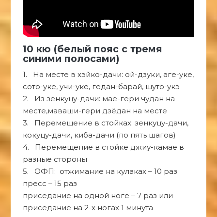
10 кю (белый пояс с тремя
синими полосами)
1. На месте в хэйко-дачи: ой-дзуки, аге-уке,
сото-уке, учи-уке, гедан-барай, шуто-укэ
2. Из зенкуцу-дачи: мае-гери чудан на
месте,маваши-гери дзёдан на месте
3. Перемещение в стойках: зенкуцу-дачи,
кокуцу-дачи, киба-дачи (по пять шагов)
4. Перемещение в стойке джиу-камае в
разные стороны
5. ОФП: отжимание на кулаках – 10 раз
пресс – 15 раз
приседание на одной ноге – 7 раз или
приседание на 2-х ногах 1 минута