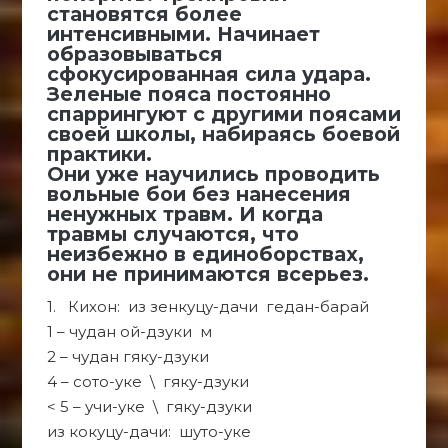
становятся более
интенсивными. Начинает
образовываться
сфокусированная сила удара.
Зеленые пояса постоянно
спаррингуют с другими поясами
своей школы, набираясь боевой
практики.
Они уже научились проводить
вольные бои без нанесения
ненужных травм. И когда
травмы случаются, что
неизбежно в единоборствах,
они не принимаются всерьез.
1. Кихон: из зенкуцу-дачи гедан-барай
1 – чудан ой-дзуки м
2 – чудан гяку-дзуки
4 – сото-уке \ гяку-дзуки
< 5 – учи-уке \ гяку-дзуки
из кокуцу-дачи: шуто-уке