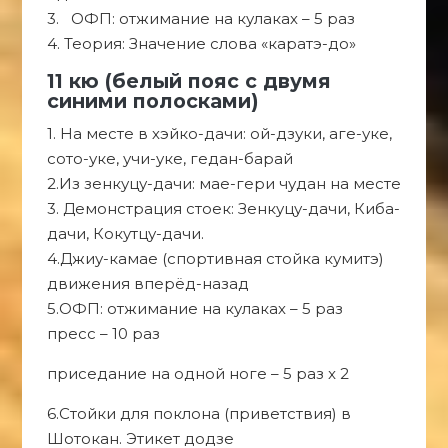
3. ОФП: отжимание на кулаках – 5 раз
4. Теория: Значение слова «каратэ-до»
11 кю (белый пояс с двумя
синими полосками)
1. На месте в хэйко-дачи: ой-дзуки, аге-уке,
сото-уке, учи-уке, гедан-барай
2.Из зенкуцу-дачи: мае-гери чудан на месте
3. Демонстрация стоек: Зенкуцу-дачи, Киба-
дачи, Кокутцу-дачи.
4.Джиу-камае (спортивная стойка кумитэ)
движения вперёд-назад
5.ОФП: отжимание на кулаках – 5 раз
пресс – 10 раз
приседание на одной ноге – 5 раз x 2
6.Стойки для поклона (приветствия) в
Шотокан. Этикет додзе