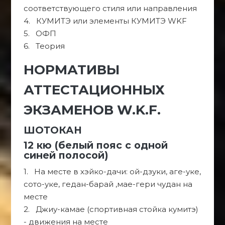
соответствующего стиля или направления
4. КУМИТЭ или элементы КУМИТЭ WKF
5. ОФП
6. Теория
НОРМАТИВЫ
АТТЕСТАЦИОННЫХ
ЭКЗАМЕНОВ W.K.F.
ШОТОКАН
12 кю (белый пояс с одной
синей полосой)
1. На месте в хэйко-дачи: ой-дзуки, аге-уке,
сото-уке, гедан-барай ,мае-гери чудан на
месте
2. Джиу-камае (спортивная стойка кумитэ)
- движения на месте