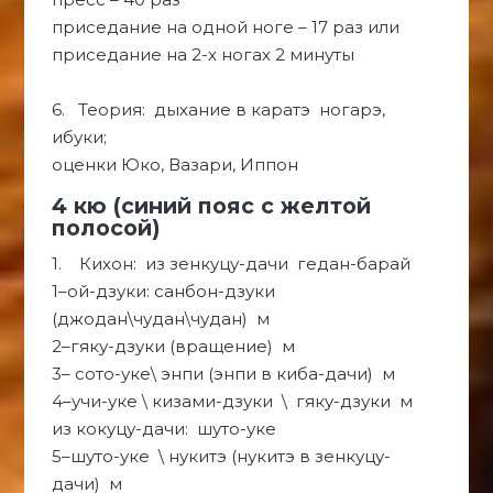
приседание на одной ноге – 17 раз или
приседание на 2-х ногах 2 минуты
6. Теория: дыхание в каратэ ногарэ,
ибуки;
оценки Юко, Вазари, Иппон
4 кю (синий пояс с желтой
полосой)
1. Кихон: из зенкуцу-дачи гедан-барай
1–ой-дзуки: санбон-дзуки
(джодан\чудан\чудан) м
2–гяку-дзуки (вращение) м
3– сото-уке\ энпи (энпи в киба-дачи) м
4–учи-уке \ кизами-дзуки \ гяку-дзуки м
из кокуцу-дачи: шуто-уке
5–шуто-уке \ нукитэ (нукитэ в зенкуцу-
дачи) м