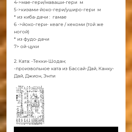
4->мае-гери/маваши-гери м
5->кизами-йоко-гери/уширо-гери м
* из киба-дачи : гамае
6 ->йоко-гери- кеаге / кекоми (той же
ногой)
* из фудо-дачи
7> ой-цуки
2. Ката: -Текки-Шодан;
-произвольное ката из Бассай-Дай, Канку-
Дай, Джион, Энпи