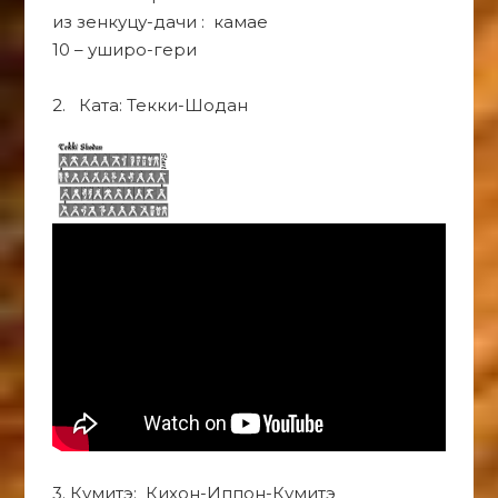
из зенкуцу-дачи : камае
10 – уширо-гери
2. Ката: Текки-Шодан
3. Кумитэ: Кихон-Иппон-Кумитэ