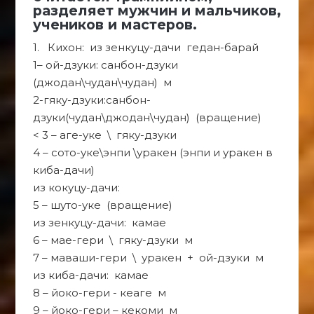
разделяет мужчин и мальчиков,
учеников и мастеров.
1. Кихон: из зенкуцу-дачи гедан-барай
1– ой-дзуки: санбон-дзуки
(джодан\чудан\чудан) м
2-гяку-дзуки:санбон-
дзуки(чудан\джодан\чудан) (вращение)
< 3 – аге-уке \ гяку-дзуки
4 – сото-уке\энпи \уракен (энпи и уракен в
киба-дачи)
из кокуцу-дачи:
5 – шуто-уке (вращение)
из зенкуцу-дачи: камае
6 – мае-гери \ гяку-дзуки м
7 – маваши-гери \ уракен + ой-дзуки м
из киба-дачи: камае
8 – йоко-гери - кеаге м
9 – йоко-гери – кекоми м