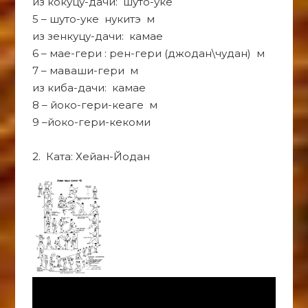
из кокуцу-дачи: шуто-уке
5 – шуто-уке нукитэ м
из зенкуцу-дачи: камае
6 – мае-гери : рен-гери (джодан\чудан) м
7 – маваши-гери м
из киба-дачи: камае
8 – йоко-гери-кеаге м
9 –йоко-гери-кекоми
2. Ката: Хейан-Йодан