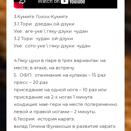
3.Кумитэ: Гохон-Кумитэ
3.1 Тори: дзедан ой-дзуки
Уке: аге-уке \ гяку-дзуки чудан
3.2 Тори: чудан ой-дзуки
Уке: сото-уке \ гяку-дзуки чудан
4.Гяку-цуки в паре в трех вариантах: на
месте, в атаке, на встречу
5. ОФП: отжимание на кулаках – 15 раз
пресс – 20 раз
приседание на одной ноге – 10 раз или
приседание на 2-х ногах 1 минута
кондиция: мае-гери на месте попеременно
левой и правой ногами – 2 минуты.
6.Теория: история каратэ;
вклад Гичина Фунакоши в развитие каратэ;