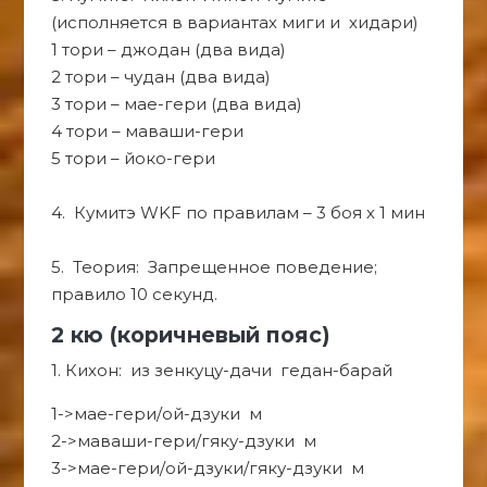
(исполняется в вариантах миги и хидари)
1 тори – джодан (два вида)
2 тори – чудан (два вида)
3 тори – мае-гери (два вида)
4 тори – маваши-гери
5 тори – йоко-гери
4. Кумитэ WKF по правилам – 3 боя х 1 мин
5. Теория: Запрещенное поведение;
правило 10 секунд.
2 кю (коричневый пояс)
1. Кихон: из зенкуцу-дачи гедан-барай
1->мае-гери/ой-дзуки м
2->маваши-гери/гяку-дзуки м
3->мае-гери/ой-дзуки/гяку-дзуки м