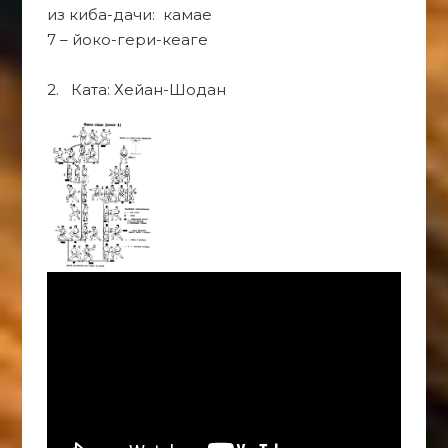
из киба-дачи: камае
7 – йоко-гери-кеаге
2. Ката: Хейан-Шодан