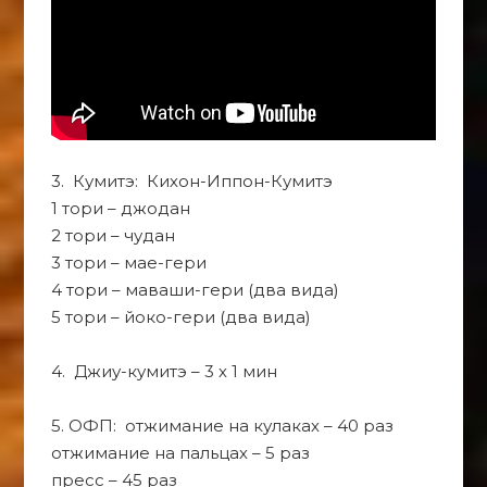
3. Кумитэ: Кихон-Иппон-Кумитэ
1 тори – джодан
2 тори – чудан
3 тори – мае-гери
4 тори – маваши-гери (два вида)
5 тори – йоко-гери (два вида)
4. Джиу-кумитэ – 3 х 1 мин
5. ОФП: отжимание на кулаках – 40 раз
отжимание на пальцах – 5 раз
пресс – 45 раз