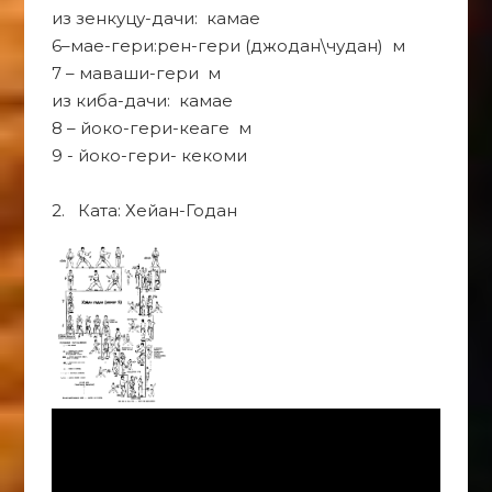
из зенкуцу-дачи: камае
6–мае-гери:рен-гери (джодан\чудан) м
7 – маваши-гери м
из киба-дачи: камае
8 – йоко-гери-кеаге м
9 - йоко-гери- кекоми
2. Ката: Хейан-Годан