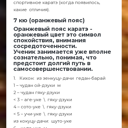
спортивное каратэ (когда появилось,
какие отличия).
7 кю (оранжевый пояс)
Оранжевый пояс каратэ -
оранжевый цвет это символ
спокойствия, внимания
сосредоточенности.
Ученик занимается уже вполне
сознательно, понимая, что
предстоит долгий путь в
самосовершенствовании.
1. Кихон: из зенкуцу-дачи гедан-барай
1 – чудан ой-дзуки м
2 – чудан гяку-дзуки
< 3 – аге-уке \ гяку-дзуки
4 – сото-уке \ гяку-дзуки
< 5 – учи-уке \ гяку-дзуки
из кокуцу-дачи: шуто-уке