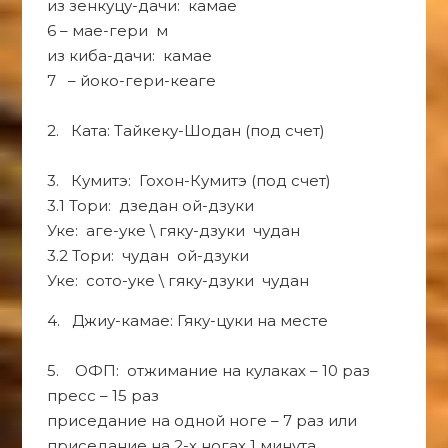
из зенкуцу-дачи: камае
6 – мае-гери м
из киба-дачи: камае
7 – йоко-гери-кеаге
2. Ката: Тайкеку-Шодан (под счет)
3. Кумитэ: Гохон-Кумитэ (под счет)
3.1 Тори: дзедан ой-дзуки
Уке: аге-уке \ гяку-дзуки чудан
3.2 Тори: чудан ой-дзуки
Уке: сото-уке \ гяку-дзуки чудан
4. Джиу-камае: Гяку-цуки на месте
5. ОФП: отжимание на кулаках – 10 раз
пресс – 15 раз
приседание на одной ноге – 7 раз или
приседание на 2-х ногах 1 минута