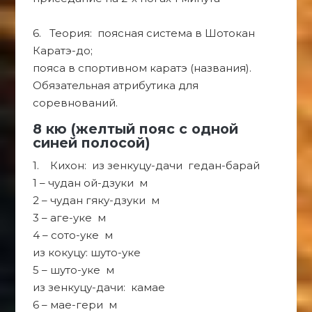
6. Теория: поясная система в Шотокан
Каратэ-до;
пояса в спортивном каратэ (названия).
Обязательная атрибутика для
соревнований.
8 кю (желтый пояс с одной
синей полосой)
1. Кихон: из зенкуцу-дачи гедан-барай
1 – чудан ой-дзуки м
2 – чудан гяку-дзуки м
3 – аге-уке м
4 – сото-уке м
из кокуцу: шуто-уке
5 – шуто-уке м
из зенкуцу-дачи: камае
6 – мае-гери м