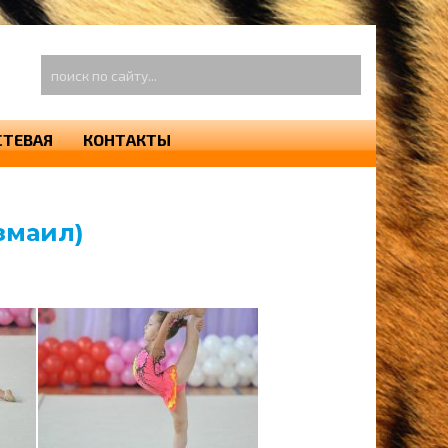
оиск
о
айту...
СТЕВАЯ
КОНТАКТЫ
змаил)