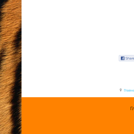
Shar
Главн
Г