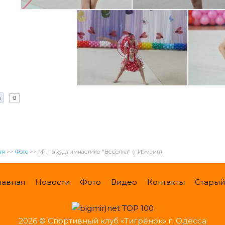
e
0
ая
>>
Фото
>>
МТ по худ.гимнастике "Веселка" (г.Измаил)
лавная
Новости
Фото
Видео
Контакты
Старый
2026 © Спортивный клуб «Тигрёнок» г. Одесса