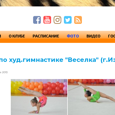
п
п
с
И
О КЛУБЕ
РАСПИСАНИЕ
ФОТО
ВИДЕО
ГО
по худ.гимнастике "Веселка" (г.И
я 2013