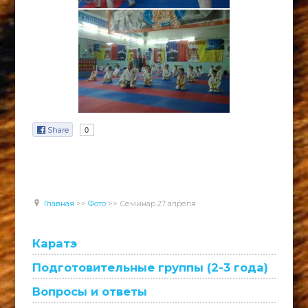
Share
0
Главная
>>
Фото
>>
Семинар 27 апреля
Каратэ
Подготовительные группы (2-3 года)
Вопросы и ответы