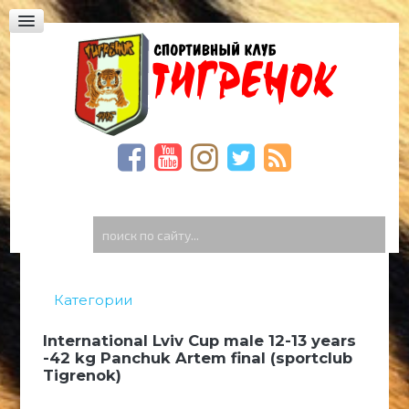
Юридическая академия, Фонтанская дорога,
23
Богдана Хмельницкого,59
Спиридоновская, 23. Школа «Престиж»
ФОТО
ВИДЕО
Видео Тигренок
Видео архив
поиск
по
ГОСТЕВАЯ
сайту...
КОНТАКТЫ
Категории
International Lviv Cup male 12-13 years
-42 kg Panchuk Artem final (sportclub
Tigrenok)