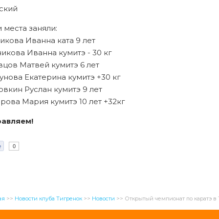
ский
 места заняли:
никова Иванна ката 9 лет
никова Иванна кумитэ - 30 кг
вцов Матвей кумитэ 6 лет
зунова Екатерина кумитэ +30 кг
овкин Руслан кумитэ 9 лет
ирова Мария кумитэ 10 лет +32кг
авляем!
e
0
ая
>>
Новости клуба Тигренок
>>
Новости
>>
Открытый чемпионат по каратэ в