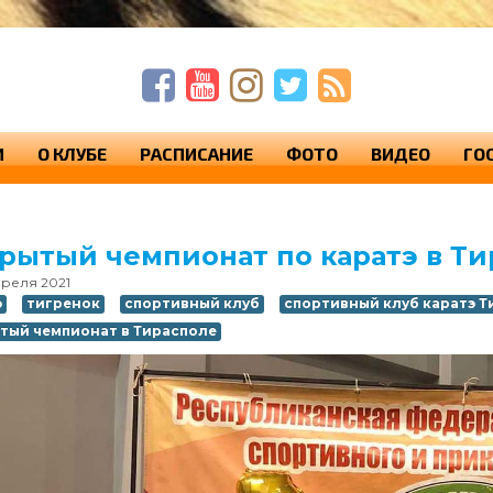
п
п
с
И
О КЛУБЕ
РАСПИСАНИЕ
ФОТО
ВИДЕО
ГО
рытый чемпионат по каратэ в Т
преля 2021
э
тигренок
спортивный клуб
спортивный клуб каратэ Т
тый чемпионат в Тирасполе