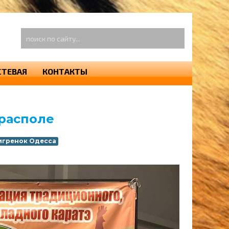
оиск
о
айту...
СТЕВАЯ
КОНТАКТЫ
ирасполе
игренок Одесса