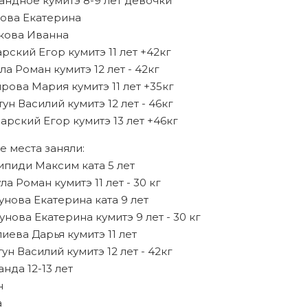
мандное кумитэ 8-9 лет девочки
нова Екатерина
кова Иванна
арский Егор кумитэ 11 лет +42кг
ула Роман кумитэ 12 лет - 42кг
ирова Мария кумитэ 11 лет +35кг
тун Василий кумитэ 12 лет - 46кг
барский Егор кумитэ 13 лет +46кг
е места заняли:
липиди Максим ката 5 лет
ула Роман кумитэ 11 лет - 30 кг
зунова Екатерина ката 9 лет
зунова Екатерина кумитэ 9 лет - 30 кг
пиева Дарья кумитэ 11 лет
тун Василий кумитэ 12 лет - 42кг
анда 12-13 лет
н
а