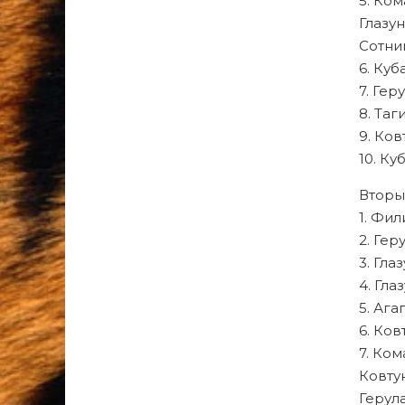
5. Ко
Глазу
Сотни
6. Куб
7. Гер
8. Таг
9. Ков
10. Ку
Вторы
1. Фи
2. Гер
3. Гла
4. Гла
5. Ага
6. Ков
7. Ком
Ковту
Герул