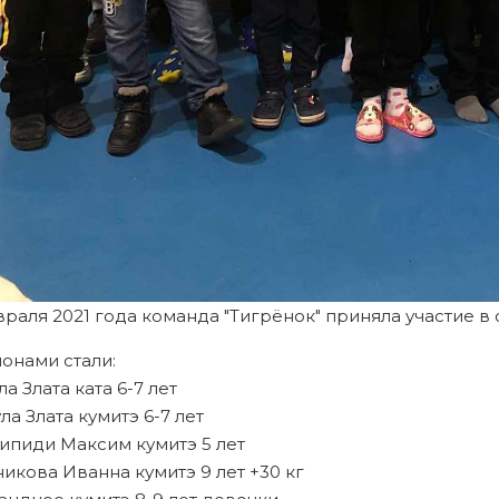
враля 2021 года команда "Тигрёнок" приняла участие в 
онами стали:
ула Злата ката 6-7 лет
ула Злата кумитэ 6-7 лет
липиди Максим кумитэ 5 лет
никова Иванна кумитэ 9 лет +30 кг