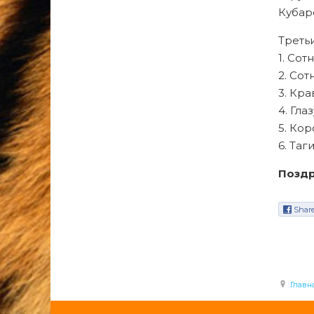
Кубар
Третьи
1. Сот
2. Сот
3. Кра
4. Гла
5. Кор
6. Таг
Поздр
Shar
Главн