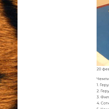
20 фе
Чемпи
1. Гер
2. Гер
3. Фи
4. Сот