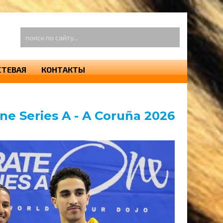
оиск
о
айту...
СТЕВАЯ
КОНТАКТЫ
e Series A - A Coruña 2026