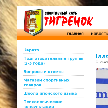
ГЛАВНАЯ
НОВОСТ
Каратэ
Ілл
Подготовительные группы
26 а
(2-3 года)
Вопросы и ответы
Магазин спортивных
товаров
Школа японского языка
Психологические
консультации