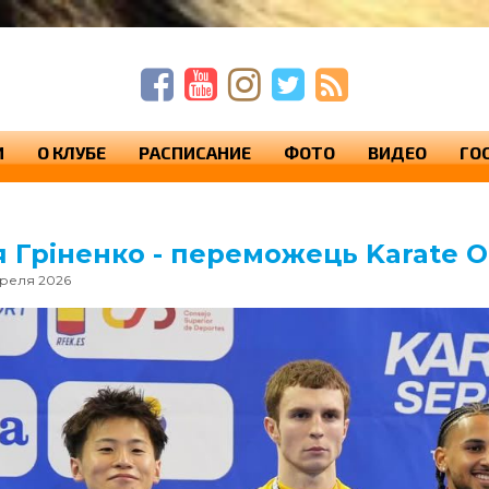
п
п
с
И
О КЛУБЕ
РАСПИСАНИЕ
ФОТО
ВИДЕО
ГО
я Гріненко - переможець Karate On
преля 2026