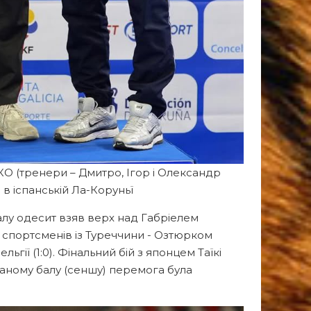
О (тренери – Дмитро, Ігор і Олександр
в іспанській Ла-Коруньї
налу одесит взяв верх над Габріелем
двох спортсменів із Туреччини - Озтюрком
льгії (1:0). Фінальний бій з японцем Таїкі
аному балу (сеншу) перемога була