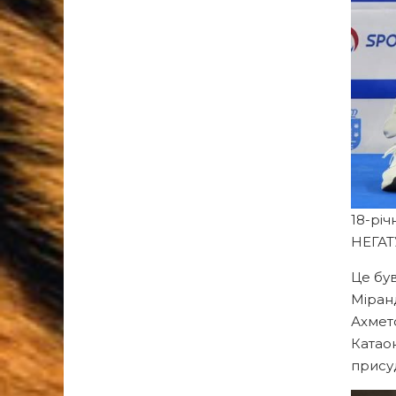
18-рі
НЕГАТУ
Це був
Міранд
Ахмето
Катао
прису