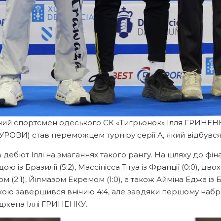
чний спортсмен одеського СК «Тигрьонок» Ілля ГРИНЕНК
РОВИ) став переможцем турніру серії А, який відбувся 
 дебют Іллі на змаганнях такого рангу. На шляху до фі
ою із Бразилії (5:2), Массінісса Тітуа із Франції (0:0), 
м (2:1), Йілмазом Екремом (1:0), а також Айміна Еджа із Бе
кою завершився внічию 4:4, але завдяки першому набр
джена Іллі ГРИНЕНКУ.