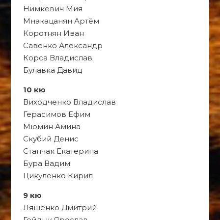
Нимкевич Мия
Мнакацанян Артём
Коротнян Иван
Савенко Александр
Корса Владислав
Булавка Давид
10 кю
Виходченко Владислав
Герасимов Ефим
Мюмин Амина
Скубий Денис
Станчак Екатерина
Бура Вадим
Цикуленко Кирил
9 кю
Ляшенко Дмитрий
Гойдык Ярослав