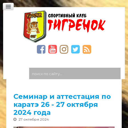
Юридическая академия, Фонтанская дорога,
23
Богдана Хмельницкого,59
Спиридоновская, 23. Школа «Престиж»
ФОТО
ВИДЕО
Видео Тигренок
Видео архив
поиск
по
ГОСТЕВАЯ
сайту...
КОНТАКТЫ
Семинар и аттестация по
каратэ 26 - 27 октября
2024 года
27 октября 2024