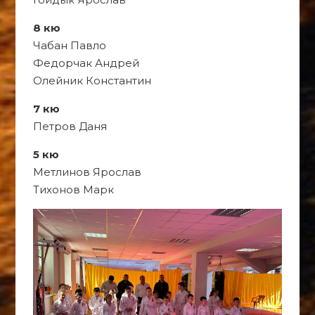
8 кю
Чабан Павло
Федорчак Андрей
Олейник Константин
7 кю
Петров Даня
5 кю
Метлинов Ярослав
Тихонов Марк