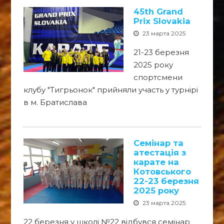
45th Grand
Prix Slovakia
23 марта 2025
21-23 березня
2025 року
спортсмени
клубу "Тигрьонок" прийняли участь у турнірі
в м. Братислава
Семінар та
атестація з
карате на
Котовського
22-23 березня
2025 року
23 марта 2025
22 березня у школі №22 відбувся семінар