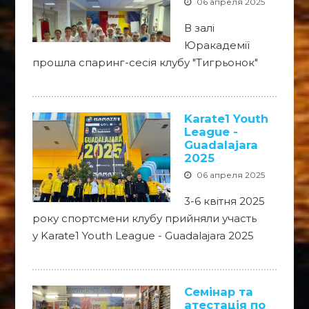
06 апреля 2025
В залі
Юракадемії
прошла спаринг-сесія клубу "Тигрьонок"
Karate1 Youth
League -
Guadalajara
2025
06 апреля 2025
3-6 квітня 2025
року спортсмени клубу прийняли участь
у Karate1 Youth League - Guadalajara 2025
Семінар та
атестація по