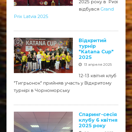
2025 року в Ризі
відбувся
Grand
Prix Latvia 2025
Відкритий
турнір
"Katana Cup"
2025
13 апреля 2025
12-13 квітня клуб
"Тигрьонок" прийняв участь у Відкритому
турнірі в Чорноморську
Спаринг-сесія
клубу 6 квітня
2025 року